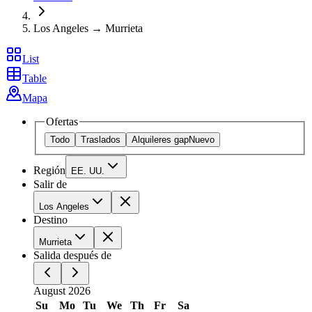
Los Angeles → Murrieta
List
Table
Mapa
Ofertas
Todo
Traslados
Alquileres gap
Nuevo
Región
EE. UU.
Salir de
Los Angeles
Destino
Murrieta
Salida después de
August 2026
Su
Mo
Tu
We
Th
Fr
Sa