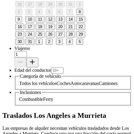
26
27
28
29
30
31
1
2
3
4
5
6
7
8
9
10
11
12
13
14
15
16
17
18
19
20
21
22
23
24
25
26
27
28
29
30
31
1
2
3
4
5
Viajeros
Edad del conductor
Categoría de vehículo
Todos los vehículos
Coches
Autocaravanas
Camiones
Inclusiones
Combustible
Ferry
Traslados Los Angeles a Murrieta
Las empresas de alquiler necesitan vehículos trasladados desde Los
Angeles a Murrieta. Conduce uno por una fracción del costo normal