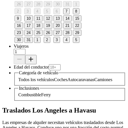
26
27
28
29
30
31
1
2
3
4
5
6
7
8
9
10
11
12
13
14
15
16
17
18
19
20
21
22
23
24
25
26
27
28
29
30
31
1
2
3
4
5
Viajeros
Edad del conductor
Categoría de vehículo
Todos los vehículos
Coches
Autocaravanas
Camiones
Inclusiones
Combustible
Ferry
Traslados Los Angeles a Havasu
Las empresas de alquiler necesitan vehículos trasladados desde Los
Angeles a Havasu. Conduce uno por una fracción del costo normal