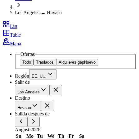
Los Angeles → Havasu
List
Table
Mapa
Ofertas
Todo
Traslados
Alquileres gap
Nuevo
Región
EE. UU.
Salir de
Los Angeles
Destino
Havasu
Salida después de
August 2026
Su
Mo
Tu
We
Th
Fr
Sa