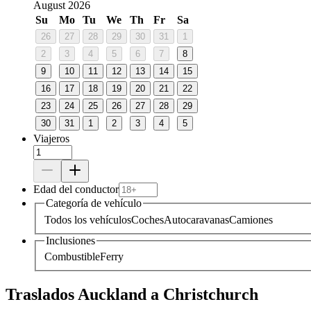
August 2026
Su
Mo
Tu
We
Th
Fr
Sa
26
27
28
29
30
31
1
2
3
4
5
6
7
8
9
10
11
12
13
14
15
16
17
18
19
20
21
22
23
24
25
26
27
28
29
30
31
1
2
3
4
5
Viajeros
Edad del conductor
Categoría de vehículo
Todos los vehículos
Coches
Autocaravanas
Camiones
Inclusiones
Combustible
Ferry
Traslados Auckland a Christchurch