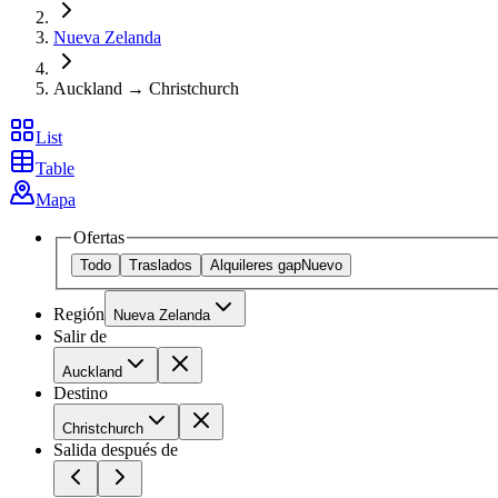
Nueva Zelanda
Auckland → Christchurch
List
Table
Mapa
Ofertas
Todo
Traslados
Alquileres gap
Nuevo
Región
Nueva Zelanda
Salir de
Auckland
Destino
Christchurch
Salida después de