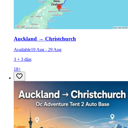
Auckland
→
Christchurch
Available
19 Aug
-
29 Aug
3 + 3 días
18
+