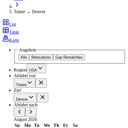
Tulare → Denver
List
Table
Karte
Angebote
Alle
Relocations
Gap Rentals
Neu
Region
USA
Abfahrt von
Tulare
Ziel
Denver
Abfahrt nach
August 2026
Su
Mo
Tu
We
Th
Fr
Sa