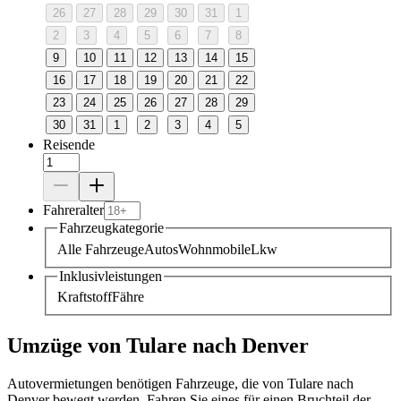
26
27
28
29
30
31
1
2
3
4
5
6
7
8
9
10
11
12
13
14
15
16
17
18
19
20
21
22
23
24
25
26
27
28
29
30
31
1
2
3
4
5
Reisende
Fahreralter
Fahrzeugkategorie
Alle Fahrzeuge
Autos
Wohnmobile
Lkw
Inklusivleistungen
Kraftstoff
Fähre
Umzüge von Tulare nach Denver
Autovermietungen benötigen Fahrzeuge, die von Tulare nach
Denver bewegt werden. Fahren Sie eines für einen Bruchteil der