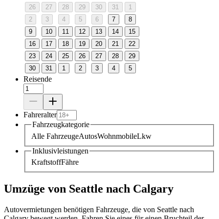
26
27
28
29
30
31
1
2
3
4
5
6
7
8
9
10
11
12
13
14
15
16
17
18
19
20
21
22
23
24
25
26
27
28
29
30
31
1
2
3
4
5
Reisende
Fahreralter
Fahrzeugkategorie
Alle Fahrzeuge
Autos
Wohnmobile
Lkw
Inklusivleistungen
Kraftstoff
Fähre
Umzüge von Seattle nach Calgary
Autovermietungen benötigen Fahrzeuge, die von Seattle nach
Calgary bewegt werden. Fahren Sie eines für einen Bruchteil der