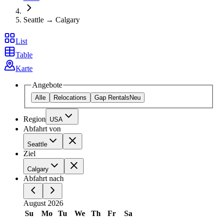
Seattle → Calgary
List
Table
Karte
Angebote
Alle
Relocations
Gap Rentals
Neu
Region
USA
Abfahrt von
Seattle
Ziel
Calgary
Abfahrt nach
August 2026
Su
Mo
Tu
We
Th
Fr
Sa