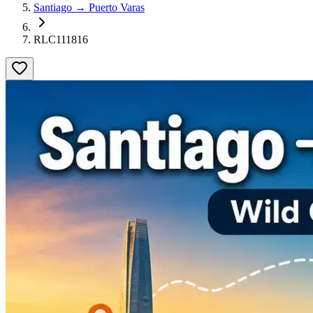
Santiago → Puerto Varas
RLC111816