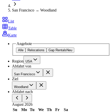
San Francisco → Woodland
List
Table
Karte
Angebote
Alle
Relocations
Gap Rentals
Neu
Region
USA
Abfahrt von
San Francisco
Ziel
Woodland
Abfahrt nach
August 2026
Su
Mo
Tu
We
Th
Fr
Sa