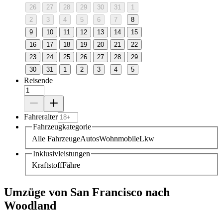
26
27
28
29
30
31
1
2
3
4
5
6
7
8
9
10
11
12
13
14
15
16
17
18
19
20
21
22
23
24
25
26
27
28
29
30
31
1
2
3
4
5
Reisende
Fahreralter
Fahrzeugkategorie
Alle Fahrzeuge
Autos
Wohnmobile
Lkw
Inklusivleistungen
Kraftstoff
Fähre
Umzüge von San Francisco nach
Woodland