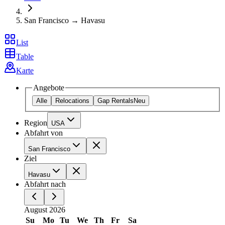
San Francisco → Havasu
List
Table
Karte
Angebote
Alle
Relocations
Gap Rentals
Neu
Region
USA
Abfahrt von
San Francisco
Ziel
Havasu
Abfahrt nach
August 2026
Su
Mo
Tu
We
Th
Fr
Sa