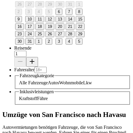
26
27
28
29
30
31
1
2
3
4
5
6
7
8
9
10
11
12
13
14
15
16
17
18
19
20
21
22
23
24
25
26
27
28
29
30
31
1
2
3
4
5
Reisende
Fahreralter
Fahrzeugkategorie
Alle Fahrzeuge
Autos
Wohnmobile
Lkw
Inklusivleistungen
Kraftstoff
Fähre
Umzüge von San Francisco nach Havasu
Autovermietungen benötigen Fahrzeuge, die von San Francisco
nach Havasu bewegt werden. Fahren Sie eines für einen Bruchteil