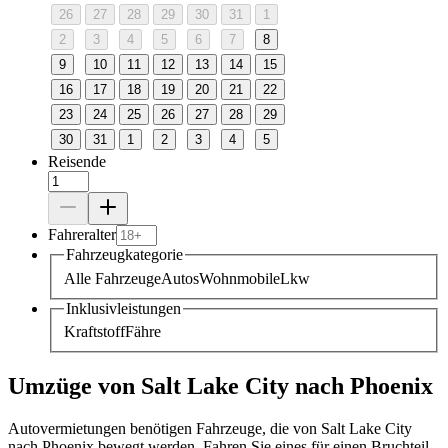
26
27
28
29
30
31
1
2
3
4
5
6
7
8
9
10
11
12
13
14
15
16
17
18
19
20
21
22
23
24
25
26
27
28
29
30
31
1
2
3
4
5
Reisende
Fahreralter
Fahrzeugkategorie
Alle Fahrzeuge
Autos
Wohnmobile
Lkw
Inklusivleistungen
Kraftstoff
Fähre
Umzüge von Salt Lake City nach Phoenix
Autovermietungen benötigen Fahrzeuge, die von Salt Lake City
nach Phoenix bewegt werden. Fahren Sie eines für einen Bruchteil