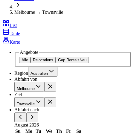
Melbourne → Townsville
List
Table
Karte
Angebote
Alle
Relocations
Gap Rentals
Neu
Region
Australien
Abfahrt von
Melbourne
Ziel
Townsville
Abfahrt nach
August 2026
Su
Mo
Tu
We
Th
Fr
Sa