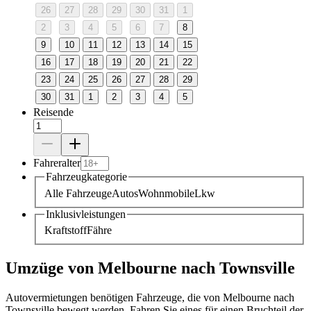
26
27
28
29
30
31
1
2
3
4
5
6
7
8
9
10
11
12
13
14
15
16
17
18
19
20
21
22
23
24
25
26
27
28
29
30
31
1
2
3
4
5
Reisende
Fahreralter
Fahrzeugkategorie
Alle Fahrzeuge
Autos
Wohnmobile
Lkw
Inklusivleistungen
Kraftstoff
Fähre
Umzüge von Melbourne nach Townsville
Autovermietungen benötigen Fahrzeuge, die von Melbourne nach
Townsville bewegt werden. Fahren Sie eines für einen Bruchteil der