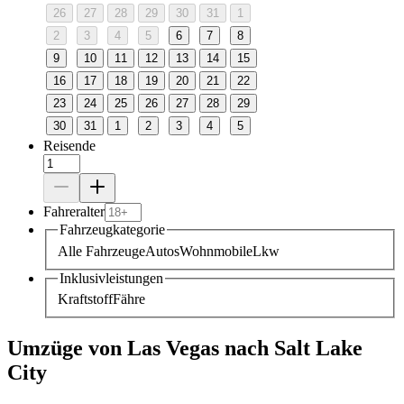
26
27
28
29
30
31
1
2
3
4
5
6
7
8
9
10
11
12
13
14
15
16
17
18
19
20
21
22
23
24
25
26
27
28
29
30
31
1
2
3
4
5
Reisende
Fahreralter
Fahrzeugkategorie
Alle Fahrzeuge
Autos
Wohnmobile
Lkw
Inklusivleistungen
Kraftstoff
Fähre
Umzüge von Las Vegas nach Salt Lake
City