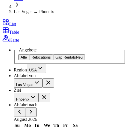
Las Vegas → Phoenix
List
Table
Karte
Angebote
Alle
Relocations
Gap Rentals
Neu
Region
USA
Abfahrt von
Las Vegas
Ziel
Phoenix
Abfahrt nach
August 2026
Su
Mo
Tu
We
Th
Fr
Sa