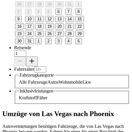
26
27
28
29
30
31
1
2
3
4
5
6
7
8
9
10
11
12
13
14
15
16
17
18
19
20
21
22
23
24
25
26
27
28
29
30
31
1
2
3
4
5
Reisende
Fahreralter
Fahrzeugkategorie
Alle Fahrzeuge
Autos
Wohnmobile
Lkw
Inklusivleistungen
Kraftstoff
Fähre
Umzüge von Las Vegas nach Phoenix
Autovermietungen benötigen Fahrzeuge, die von Las Vegas nach
Phoenix bewegt werden. Fahren Sie eines für einen Bruchteil der