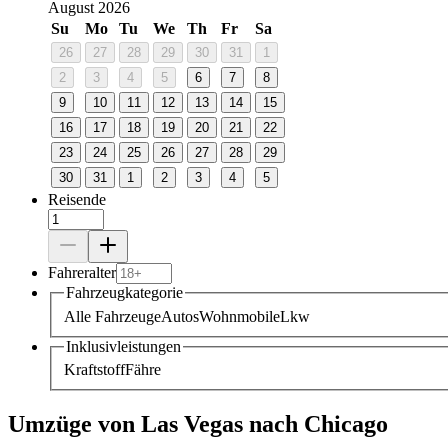
August 2026
Su
Mo
Tu
We
Th
Fr
Sa
26
27
28
29
30
31
1
2
3
4
5
6
7
8
9
10
11
12
13
14
15
16
17
18
19
20
21
22
23
24
25
26
27
28
29
30
31
1
2
3
4
5
Reisende
Fahreralter
Fahrzeugkategorie
Alle Fahrzeuge
Autos
Wohnmobile
Lkw
Inklusivleistungen
Kraftstoff
Fähre
Umzüge von Las Vegas nach Chicago