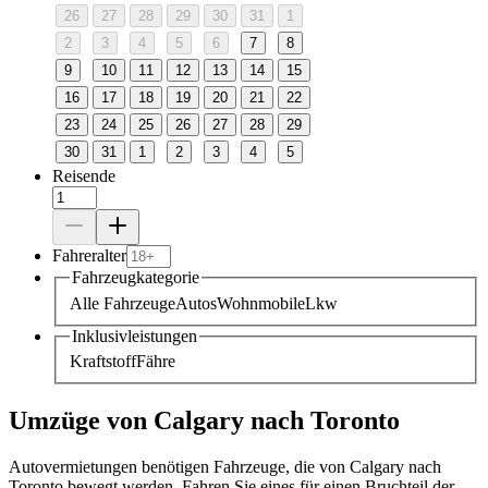
26
27
28
29
30
31
1
2
3
4
5
6
7
8
9
10
11
12
13
14
15
16
17
18
19
20
21
22
23
24
25
26
27
28
29
30
31
1
2
3
4
5
Reisende
Fahreralter
Fahrzeugkategorie
Alle Fahrzeuge
Autos
Wohnmobile
Lkw
Inklusivleistungen
Kraftstoff
Fähre
Umzüge von Calgary nach Toronto
Autovermietungen benötigen Fahrzeuge, die von Calgary nach
Toronto bewegt werden. Fahren Sie eines für einen Bruchteil der