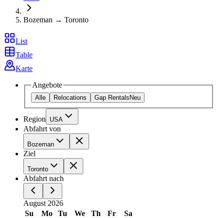
Bozeman → Toronto
List
Table
Karte
Angebote
Alle
Relocations
Gap Rentals
Neu
Region
USA
Abfahrt von
Bozeman
Ziel
Toronto
Abfahrt nach
August 2026
Su
Mo
Tu
We
Th
Fr
Sa