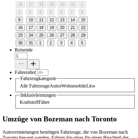
26
27
28
29
30
31
1
2
3
4
5
6
7
8
9
10
11
12
13
14
15
16
17
18
19
20
21
22
23
24
25
26
27
28
29
30
31
1
2
3
4
5
Reisende
Fahreralter
Fahrzeugkategorie
Alle Fahrzeuge
Autos
Wohnmobile
Lkw
Inklusivleistungen
Kraftstoff
Fähre
Umzüge von Bozeman nach Toronto
Autovermietungen benötigen Fahrzeuge, die von Bozeman nach
Toronto bewegt werden. Fahren Sie eines für einen Bruchteil der